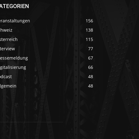
ATEGORIEN
eranstaltungen
156
chweiz
138
sterreich
115
terview
77
ressemeldung
67
gitalisierung
66
odcast
48
llgemein
48