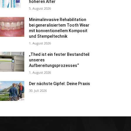
höheren Alter
5. August 2026
Minimalinvasive Rehabilitation
bei generalisiertem Tooth Wear
mit konventionellem Komposit
und Stempeltechnik
1. August 2026
„Thed ist ein fester Bestandteil
unseres
Aufbereitungsprozesses“
1. August 2026
Der nächste Gipfel: Deine Praxis
30. Juli 2026