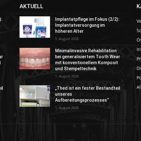
AKTUELL
K
):
Implantatpflege im Fokus (2/2):
V
Implantatversorgung im
S
höheren Alter
5. August 2026
Ö
In
Minimalinvasive Rehabilitation
ar
bei generalisiertem Tooth Wear
P
t
mit konventionellem Komposit
Di
und Stempeltechnik
1. August 2026
P
A
il
„Thed ist ein fester Bestandteil
unseres
Aufbereitungsprozesses“
1. August 2026