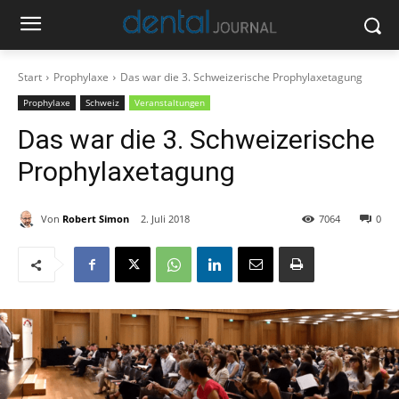
Start
Prophylaxe
Das war die 3. Schweizerische Prophylaxetagung
Prophylaxe
Schweiz
Veranstaltungen
Das war die 3. Schweizerische
Prophylaxetagung
Von
Robert Simon
2. Juli 2018
7064
0