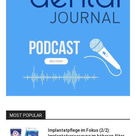
MOST POPULAR
Implantatpflege im Fokus (2/2):
Implantatversorgung im höheren Alter