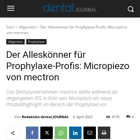
Start
Allgemein
Der Alleskönner für Prophylaxe-Profis: Micropiezo
von mectron
Allgemein
Prophylaxe
Der Alleskönner für
Prophylaxe-Profis: Micropiezo
von mectron
Das Dentalunternehmen mectron stellte während der
vergangenen IDS in Köln sein Micropiezo als neues
Produkthighlight im Bereich der Prophylaxe vor.
Von
Redaktion dental JOURNAL
4. April 2022
4176
0