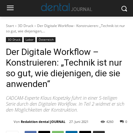
Start
3D Druck
Der Digitale Workflow - Konstruieren: „Technik ist nur
so gut, wie diejenigen,...
3D Druck
Labor
Österreich
Der Digitale Workflow –
Konstruieren: „Technik ist nur
so gut, wie diejenigen, die sie
anwenden“
CADCAM-Experte Klaus Kopetzky führt in einer 5-teiligen
Serie durch den Digitalen Workflow. In Teil 2 widmet er sich
den Möglichkeiten der Konstruktion.
Von
Redaktion dental JOURNAL
27. Juni 2021
4260
0