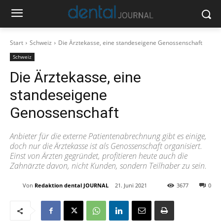
Start
Schweiz
Die Ärztekasse, eine standeseigene Genossenschaft
Schweiz
Die Ärztekasse, eine
standeseigene
Genossenschaft
Anbieter für die externe Patientenabrechnung gibt es einige,
doch nur die Ärztekasse ist als Genossenschaft organisiert.
Einst von Ärzten gegründet, profitieren heute auch die
Zahnärzte davon, nicht Kunden, sondern Teilhaber zu sein.
Von
Redaktion dental JOURNAL
21. Juni 2021
3677
0