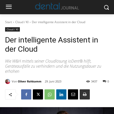
Start
Cloud / KI
Der intelligente Assistent in der Cloud
Cloud / KI
Der intelligente Assistent in
der Cloud
Wie W&H mittels seiner Cloudlösung ioDent® hilft,
Geräteausfälle zu verhindern und die Nutzungsdauer zu
erhöhen
Von
Oliver Rohkamm
29. Juni 2023
3437
0