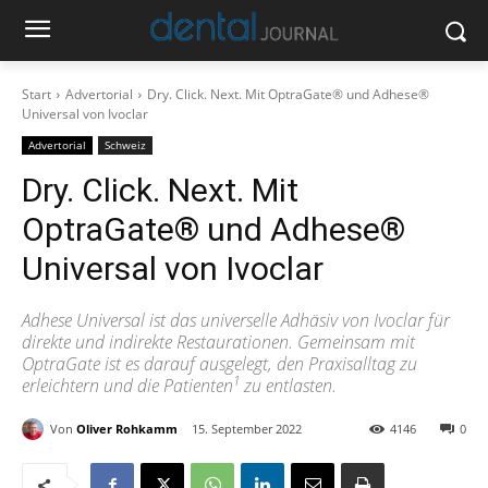
Start
Advertorial
Dry. Click. Next. Mit OptraGate® und Adhese®
Universal von Ivoclar
Advertorial
Schweiz
Dry. Click. Next. Mit
OptraGate® und Adhese®
Universal von Ivoclar
Adhese Universal ist das universelle Adhäsiv von Ivoclar für
direkte und indirekte Restaurationen. Gemeinsam mit
OptraGate ist es darauf ausgelegt, den Praxisalltag zu
1
erleichtern und die Patienten
zu entlasten.
Von
Oliver Rohkamm
15. September 2022
4146
0