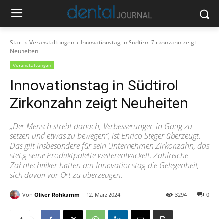
Start
Veranstaltungen
Innovationstag in Südtirol Zirkonzahn zeigt
Neuheiten
Veranstaltungen
Innovationstag in Südtirol
Zirkonzahn zeigt Neuheiten
„Der Mensch strebt danach, Verbesserungen in Gang zu
setzen und etwas zu bewegen“, ist Enrico Steger überzeugt.
Das gilt insbesondere für sein Unternehmen Zirkonzahn, das
stetig seine Produktpalette weiterentwickelt. Zahlreiche
Zahntechniker hatten am Innovationstag die Gelegenheit,
sich davon vor Ort zu überzeugen.
Von
Oliver Rohkamm
12. März 2024
3294
0