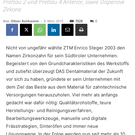
Prettau 2 und Prettau 4 Anterior, sowie Dispersive
Zirkone
Von
Oliver Rohkamm
-
9. März 2019
7028
0
Nicht von ungefähr wählte ZTM Enrico Steger 2003 den
Namen Zirkonzahn für sein Südtiroler Unternehmen.
Begeistert von den Grundcharakteristiken des Werkstoffs
und zutiefst überzeugt DAS Dentalmaterial der Zukunft
vor sich zu haben, gründete er sein Unternehmen mit
dem Ziel das Beste aus dem Material für zahntechnische
Versorgungen herauszuholen. Viel mehr als anfangs
gedacht war dafür nötig: Qualitätsrohstoffe, teure
Herstellungs- und Reinigungsverfahren,
Bearbeitungswerkzeuge, manuelle und digitale
Frässtrategien, Sinteröfen und immer neue
Lösungswege. In der Folge werden nun seit mehr als 10