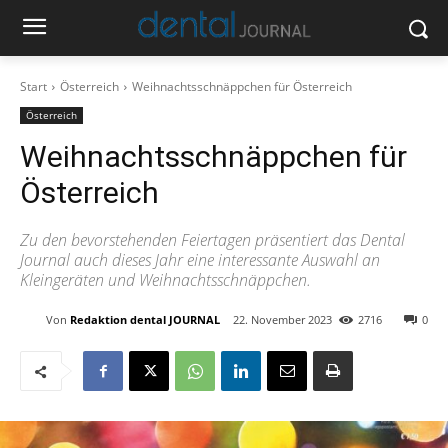
Start
Österreich
Weihnachtsschnäppchen für Österreich
Österreich
Weihnachtsschnäppchen für
Österreich
Zu den bevorstehenden Feiertagen präsentiert das Dental
Journal auch dieses Jahr eine interessante Auswahl an
Kleingeräten und Weihnachtsschnäppchen.
Von
Redaktion dental JOURNAL
22. November 2023
2716
0