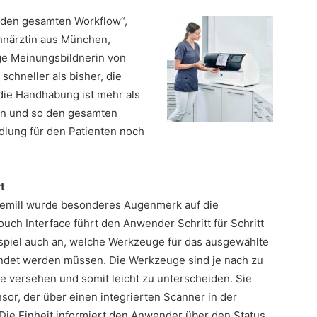
r den gesamten Workflow“,
ahnärztin aus München,
e Meinungsbildnerin von
 schneller als bisher, die
die Handhabung ist mehr als
en und so den gesamten
dlung für den Patienten noch
t
emill wurde besonderes Augenmerk auf die
uch Interface führt den Anwender Schritt für Schritt
ispiel auch an, welche Werkzeuge für das ausgewählte
endet werden müssen. Die Werkzeuge sind je nach zu
e versehen und somit leicht zu unterscheiden. Sie
or, der über einen integrierten Scanner in der
ie Einheit informiert den Anwender über den Status