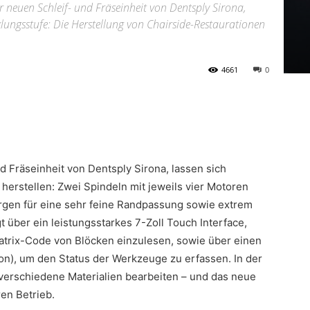
 neuen Schleif- und Fräseinheit von Dentsply Sirona,
lungsstufe: Die Herstellung von Chairside-Restaurationen
4661
0
d Fräseinheit von Dentsply Sirona, lassen sich
herstellen: Zwei Spindeln mit jeweils vier Motoren
rgen für eine sehr feine Randpassung sowie extrem
 über ein leistungsstarkes 7-Zoll Touch Interface,
atrix-Code von Blöcken einzulesen, sowie über einen
on), um den Status der Werkzeuge zu erfassen. In der
 verschiedene Materialien bearbeiten – und das neue
en Betrieb.