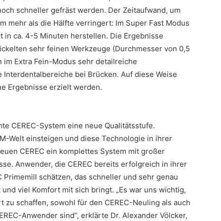
och schneller gefräst werden. Der Zeitaufwand, um
m mehr als die Hälfte verringert: Im Super Fast Modus
tzt in ca. 4-5 Minuten herstellen. Die Ergebnisse
wickelten sehr feinen Werkzeuge (Durchmesser von 0,5
 im Extra Fein-Modus sehr detailreiche
e Interdentalbereiche bei Brücken. Auf diese Weise
he Ergebnisse erzielt werden.
mte CEREC-System eine neue Qualitätsstufe.
AM-Welt einsteigen und diese Technologie in ihrer
 neuen CEREC ein komplettes System mit großer
nisse. Anwender, die CEREC bereits erfolgreich in ihrer
 Primemill schätzen, das schneller und sehr genau
t und viel Komfort mit sich bringt. „Es war uns wichtig,
t zu schaffen, sowohl für den CEREC-Neuling als auch
 CEREC-Anwender sind“, erklärte Dr. Alexander Völcker,