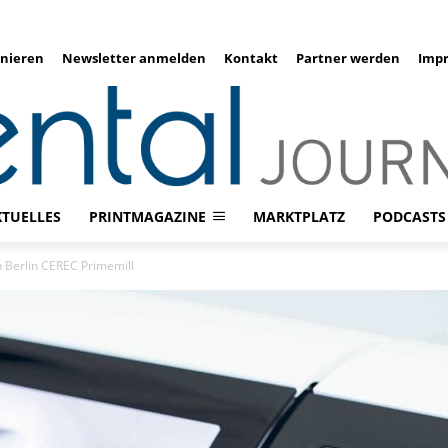
nieren
Newsletter anmelden
Kontakt
Partner werden
Imp
KTUELLES
PRINTMAGAZINE
MARKTPLATZ
PODCASTS
n Berlin CEREC Primemill