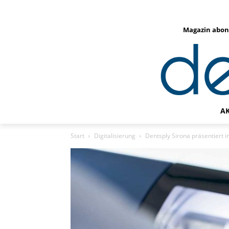
Magazin abon
A
Start
Digitalisierung
Dentsply Sirona präsentiert i