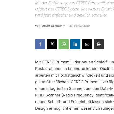
Mit der Einführung von CEREC Primemill, einer
erfährt das CEREC-System eine weitere Entwick
wird jetzt einfacher und deutlich schneller.
Von
Oliver Rohkamm
-
2. Februar 2020
Mit CEREC Primemill, der neuen Schleif- un
Restaurationen in beeindruckender Qualität 
arbeiten mit Höchstgeschwindigkeit und so
glatte Oberflächen. CEREC Primemill verfügt
einen integrierten Scanner, um den Data-M
RFID-Scanner (Radio Frequency Identificati
neuen Schleif- und Fräseinheit lassen sich
Design ermöglicht einen wesentlich ruhiger