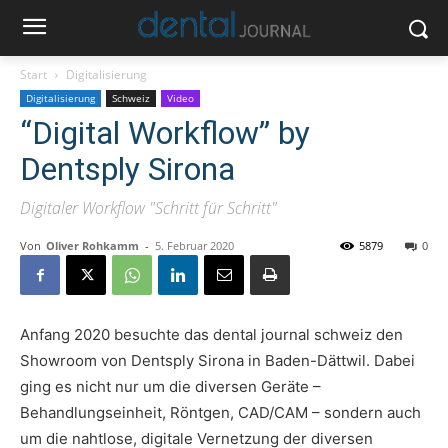
Start
Digitalisierung
Digitalisierung
Schweiz
Video
“Digital Workflow” by
Dentsply Sirona
Digitaler Workflow "Schritt für Schritt"
Von
Oliver Rohkamm
-
5. Februar 2020
5879
0
Anfang 2020 besuchte das dental journal schweiz den
Showroom von Dentsply Sirona in Baden-Dättwil. Dabei
ging es nicht nur um die diversen Geräte –
Behandlungseinheit, Röntgen, CAD/CAM – sondern auch
um die nahtlose, digitale Vernetzung der diversen