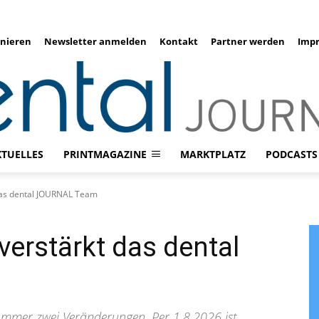
nieren
Newsletter anmelden
Kontakt
Partner werden
Imp
KTUELLES
PRINTMAGAZINE
MARKTPLATZ
PODCASTS
das dental JOURNAL Team
verstärkt das dental
ommer zwei Veränderungen. Per 1.8.2026 ist