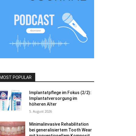
MOST POPULAR
Implantatpflege im Fokus (2/2):
Implantatversorgung im
höheren Alter
5. August 2026
Minimalinvasive Rehabilitation
bei generalisiertem Tooth Wear
mit konventionellem Komposit