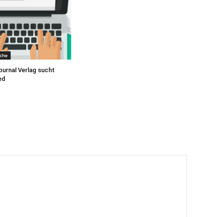
ache
ournal Verlag sucht
ed