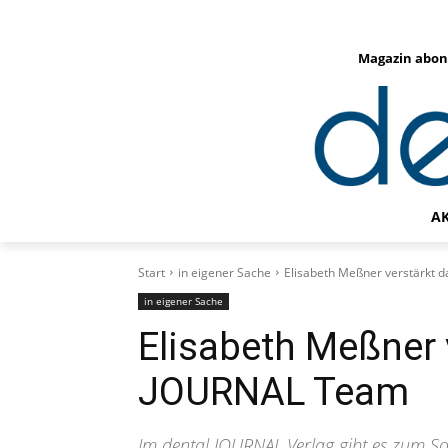
Magazin abon
A
Start
in eigener Sache
Elisabeth Meßner verstärkt 
in eigener Sache
Elisabeth Meßner 
JOURNAL Team
Im dental JOURNAL Verlag gibt es zum S