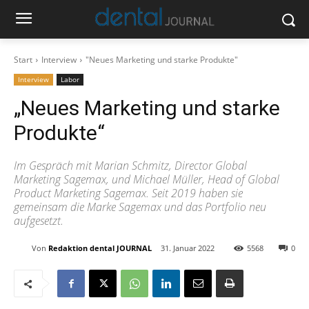
Start
Interview
"Neues Marketing und starke Produkte"
Interview
Labor
„Neues Marketing und starke
Produkte“
Im Gespräch mit Marian Schmitz, Director Global
Marketing Sagemax, und Michael Müller, Head of Global
Product Marketing Sagemax. Seit 2019 haben sie
gemeinsam die Marke Sagemax und das Portfolio neu
aufgesetzt.
Von
Redaktion dental JOURNAL
31. Januar 2022
5568
0