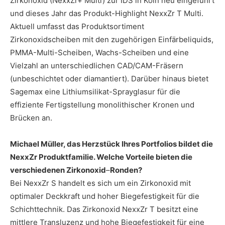
Zirkonoxid (NexxZr+ Multi) zur IDS in Köln neu eingeführt
und dieses Jahr das Produkt-Highlight NexxZr T Multi.
Aktuell umfasst das Produktsortiment
Zirkonoxidscheiben mit den zugehörigen Einfärbeliquids,
PMMA-Multi-Scheiben, Wachs-Scheiben und eine
Vielzahl an unterschiedlichen CAD/CAM-Fräsern
(unbeschichtet oder diamantiert). Darüber hinaus bietet
Sagemax eine Lithiumsilikat-Sprayglasur für die
effiziente Fertigstellung monolithischer Kronen und
Brücken an.
Michael Müller, das Herzstück Ihres Portfolios bildet die
NexxZr Produktfamilie. Welche Vorteile bieten die
verschiedenen Zirkonoxid
–
Ronden?
Bei NexxZr S handelt es sich um ein Zirkonoxid mit
optimaler Deckkraft und hoher Biegefestigkeit für die
Schichttechnik. Das Zirkonoxid NexxZr T besitzt eine
mittlere Transluzenz und hohe Biegefestigkeit für eine