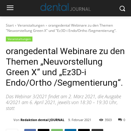
Start
Veranstaltungen
orangedental Webinare zu den Themen
"Neuvorstellung Green X" und "Ez3D-i Endo/Ortho /Segmentierung“.
Veranstaltungen
orangedental Webinare zu den
Themen „Neuvorstellung
Green X“ und „Ez3D-i
Endo/Ortho /Segmentierung“.
Das Webinar 3/2021 findet am 2. März 2021, die Ausgabe
4/2021 am 6. April 2021, jeweils von 18:30 – 19:30 Uhr,
statt
Von
Redaktion dental JOURNAL
9. Februar 2021
3503
0