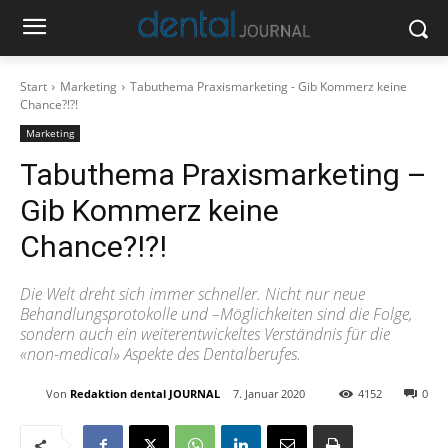
Start
Marketing
Tabuthema Praxismarketing - Gib Kommerz keine
Chance?!?!
Marketing
Tabuthema Praxismarketing –
Gib Kommerz keine
Chance?!?!
Die Welt dreht sich immer schneller. Nicht nur neue
Behandlungsprotokolle und –Möglichkeiten sind die Folge,
sondern auch ein weiterentwickeltes Verständnis für die
«non-medical» Aspekte des Dentalberufes.
Von
Redaktion dental JOURNAL
7. Januar 2020
4152
0