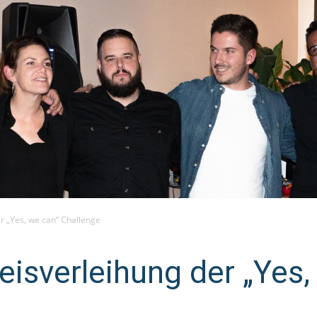
r „Yes, we can“ Challenge
eisverleihung der „Yes,