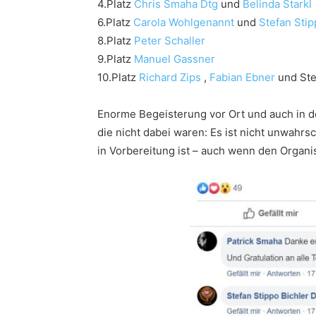
4.Platz
Chris Smaha Dtg
und
Belinda Starkl
6.Platz
Carola Wohlgenannt
und
Stefan Stip
8.Platz
Peter Schaller
9.Platz
Manuel Gassner
10.Platz
Richard Zips
,
Fabian Ebner
und St
Enorme Begeisterung vor Ort und auch in de
die nicht dabei waren: Es ist nicht unwahrs
in Vorbereitung ist – auch wenn den Organ