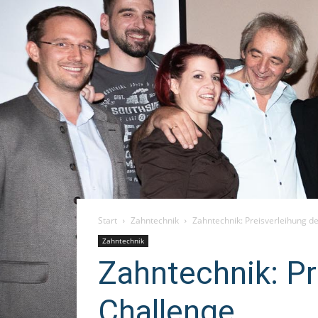
Start
Zahntechnik
Zahntechnik: Preisverleihung de
Zahntechnik
Zahntechnik: Pr
Challenge