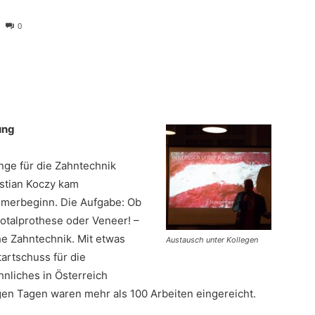
0
ung
ge für die Zahntechnik
istian Koczy kam
merbeginn. Die Aufgabe: Ob
Totalprothese oder Veneer! –
he Zahntechnik. Mit etwas
Austausch unter Kollegen
artschuss für die
nliches in Österreich
gen Tagen waren mehr als 100 Arbeiten eingereicht.