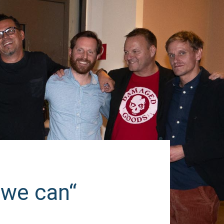
 we can“