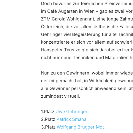
Doch bevor es zur feierlichen Preisverleih
im Café Augarten in Wien – gab es zwei Vor
ZTM Carola Wohlgenannt, eine junge Zahnte
Österreich, die vor allem ästhetische Fäll
Gehringer viel Begeisterung für alte Techn
konzentrierte er sich vor allem auf schwier
Hanspeter Taus zeigte sich darüber erfreut
nicht nur neue Techniken und Materialien 
Nun zu den Gewinnern, wobei immer wieder
der mitgemacht hat, in Wirklichkeit gewonne
alle Gewinner persönlich anwesend sein, a
zumindest virtuell.
1.Platz
Uwe Gehringer
2.Platz
Patrick Smaha
3.Platz
Wolfgang Brugger Mdt