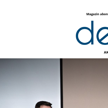
Magazin abon
A