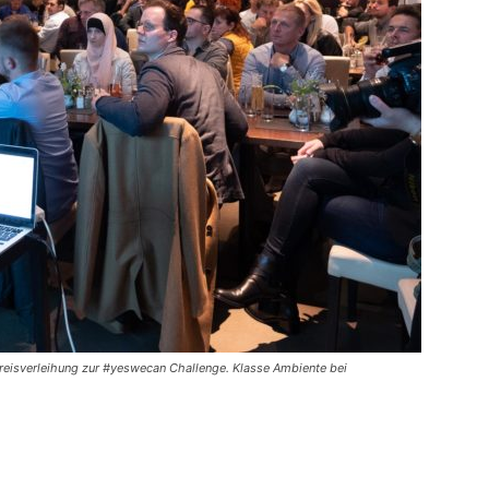
reisverleihung zur #yeswecan Challenge. Klasse Ambiente bei