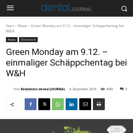
Start
News
Green Monday am 9.12. - einmaliger Schäppchentag bei
W&H
News
Österreich
Green Monday am 9.12. –
einmaliger Schäppchentag bei
W&H
Von
Redaktion dental JOURNAL
4. Dezember 2019
4581
0