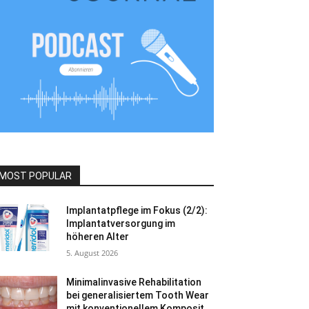
MOST POPULAR
Implantatpflege im Fokus (2/2):
Implantatversorgung im
höheren Alter
5. August 2026
Minimalinvasive Rehabilitation
bei generalisiertem Tooth Wear
mit konventionellem Komposit