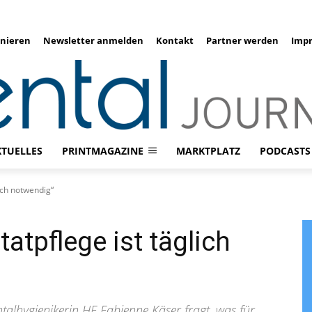
nieren
Newsletter anmelden
Kontakt
Partner werden
Imp
KTUELLES
PRINTMAGAZINE
MARKTPLATZ
PODCASTS
ich notwendig“
atpflege ist täglich
talhygienikerin HF Fabienne Käser fragt, was für