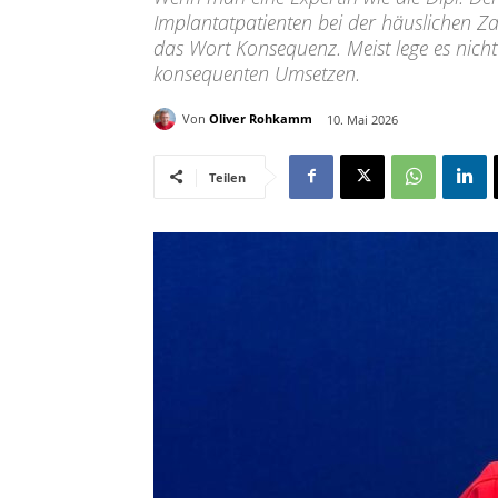
Implantatpatienten bei der häuslichen Za
das Wort Konsequenz. Meist lege es nicht
konsequenten Umsetzen.
Von
Oliver Rohkamm
10. Mai 2026
Teilen