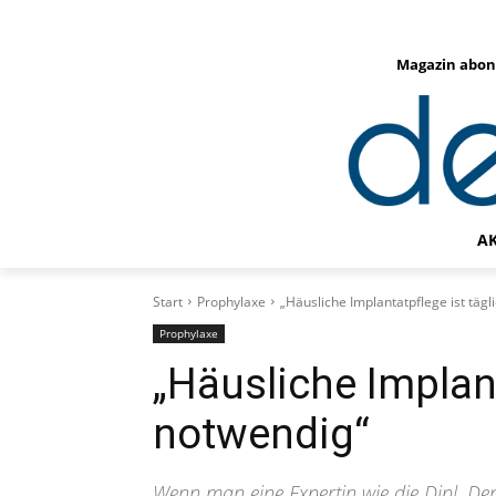
Magazin abon
A
Start
Prophylaxe
„Häusliche Implantatpflege ist tägl
Prophylaxe
„Häusliche Implant
notwendig“
Wenn man eine Expertin wie die Dipl. Den