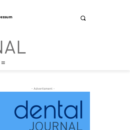
ressum
- Advertisment -