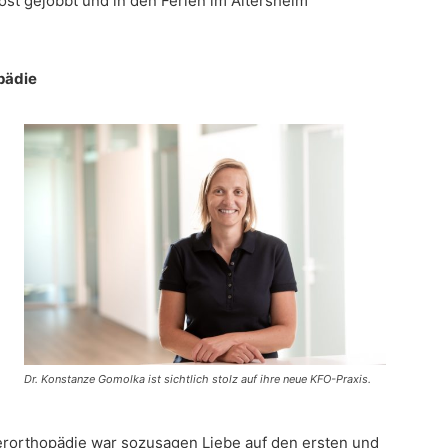
Post gejobbt und in den Ferien im Altersheim
opädie
Dr. Konstanze Gomolka ist sichtlich stolz auf ihre neue KFO-Praxis.
ferorthopädie war sozusagen Liebe auf den ersten und