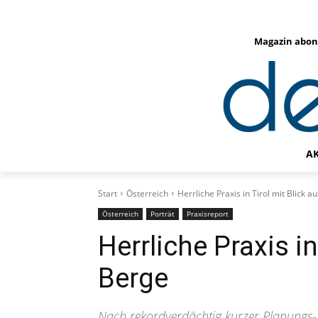
Magazin abon
A
Start
Österreich
Herrliche Praxis in Tirol mit Blick a
Österreich
Porträt
Praxisreport
Herrliche Praxis in
Berge
Nach rekordverdächtig kurzer Planungs