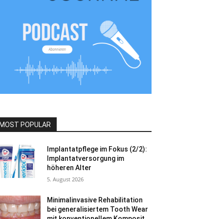
MOST POPULAR
Implantatpflege im Fokus (2/2):
Implantatversorgung im
höheren Alter
5. August 2026
Minimalinvasive Rehabilitation
bei generalisiertem Tooth Wear
mit konventionellem Komposit