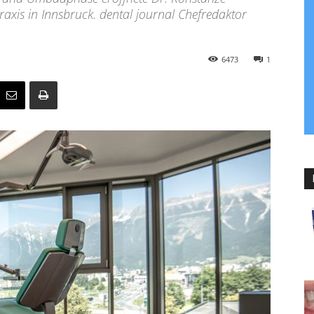
axis in Innsbruck. dental journal Chefredaktor
6473
1