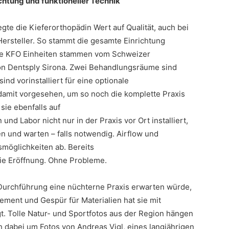
chtung und funktioneller Technik
gte die Kieferorthopädin Wert auf Qualität, auch bei
Hersteller. So stammt die gesamte Einrichtung
ie KFO Einheiten stammen vom Schweizer
on Dentsply Sirona. Zwei Behandlungsräume sind
ind vorinstalliert für eine optionale
 damit vorgesehen, um so noch die komplette Praxis
sie ebenfalls auf
 und Labor nicht nur in der Praxis vor Ort installiert,
n und warten – falls notwendig. Airflow und
smöglichkeiten ab. Bereits
 die Eröffnung. Ohne Probleme.
 Durchführung eine nüchterne Praxis erwarten würde,
ement und Gespür für Materialien hat sie mit
t. Tolle Natur- und Sportfotos aus der Region hängen
ch dabei um Fotos von Andreas Vigl, eines langjährigen