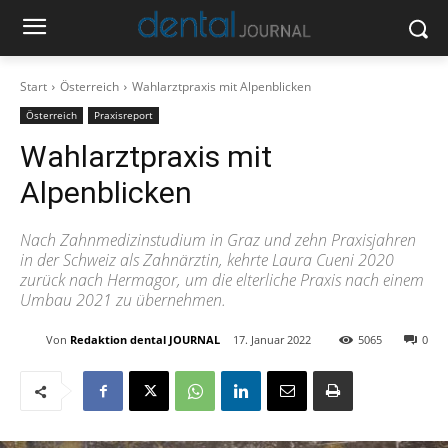
Start
Österreich
Wahlarztpraxis mit Alpenblicken
Österreich
Praxisreport
Wahlarztpraxis mit
Alpenblicken
Nach Zahnmedizinstudium in Graz und zehn Praxisjahren
in der Schweiz als Zahnärztin, kehrte Laura Cueni 2020
zurück nach Hermagor, um die elterliche Praxis nach einem
Umbau 2021 zu übernehmen.
Von
Redaktion dental JOURNAL
17. Januar 2022
5065
0