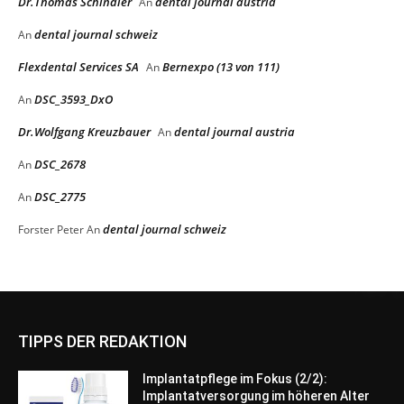
Dr.Thomas Schindler
dental journal austria
An
dental journal schweiz
An
Flexdental Services SA
Bernexpo (13 von 111)
An
DSC_3593_DxO
An
Dr.Wolfgang Kreuzbauer
dental journal austria
An
DSC_2678
An
DSC_2775
An
dental journal schweiz
Forster Peter
An
TIPPS DER REDAKTION
Implantatpflege im Fokus (2/2):
Implantatversorgung im höheren Alter