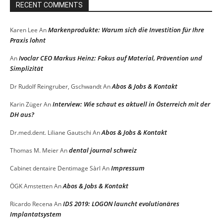
RECENT COMMENTS
Markenprodukte: Warum sich die Investition für Ihre
Karen Lee
An
Praxis lohnt
Ivoclar CEO Markus Heinz: Fokus auf Material, Prävention und
An
Simplizität
Abos & Jobs & Kontakt
Dr Rudolf Reingruber, Gschwandt
An
Interview: Wie schaut es aktuell in Österreich mit der
Karin Züger
An
DH aus?
Abos & Jobs & Kontakt
Dr.med.dent. Liliane Gautschi
An
dental journal schweiz
Thomas M. Meier
An
Impressum
Cabinet dentaire Dentimage Sàrl
An
Abos & Jobs & Kontakt
ÖGK Amstetten
An
IDS 2019: LOGON launcht evolutionäres
Ricardo Recena
An
Implantatsystem